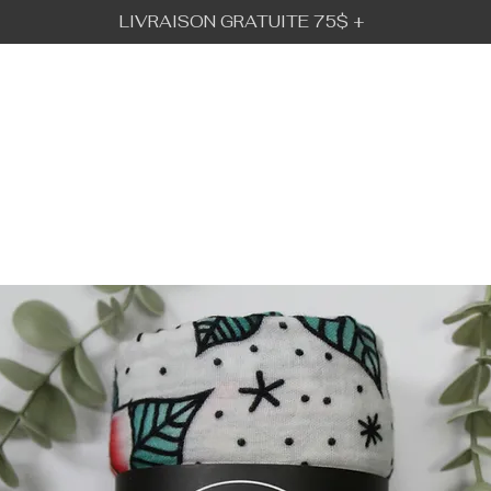
LIVRAISON GRATUITE 75$ +
BÉBÉ URBAIN
GALERIE
VISION