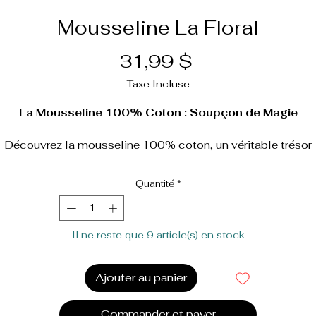
Mousseline La Floral
Prix
31,99 $
Taxe Incluse
La Mousseline 100% Coton : Soupçon de Magie
Découvrez la mousseline 100% coton, un véritable trésor
d’élégance et de fonctionnalité pour votre bébé. Conçue pou
offrir une douceur inégalée et un confort pur, cette pièce
Quantité
*
’exception ne se contente pas de protéger : elle ouvre aussi 
rte à des aventures extraordinaires. Avec ses textures divi
et son design intemporel, la mousseline est idéale pour les
Il ne reste que 9 article(s) en stock
parents qui recherchent à la fois qualité, style et un brin de
fantaisie.
Ajouter au panier
Caractéristiques raffinées;
100% coton naturel
: Une matière noble et douce, qui
Commander et payer