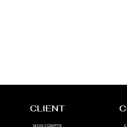
CLIENT
C
MON COMPTE
C