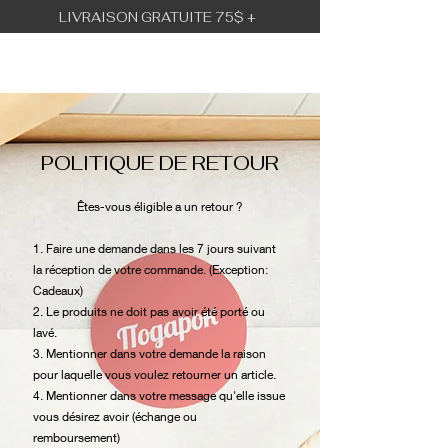
LIVRAISON GRATUITE 75$ +
BÉBÉ URBAIN
POLITIQUE DE RETOUR
Êtes-vous éligible a un retour ?
1. Faire une demande dans les 7 jours suivant
la réception de votre commande. (Exception:
Cadeaux)
2. Le produits ne doit pas avoir été porté ou
lavé.
3. Mentionner dans votre demande la raison
pour laquelle vous voulez retourner un article.
4. Mentionner dans votre message qu'elle issue
vous désirez avoir (échange ou
remboursement)