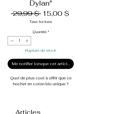
Dylan"
Prix
Prix
 29,99 $ 
15,00 $
original
promotionne
Taxe Incluse
Quantité
*
Rupture de stock
Me notifier lorsque cet article est disponible
Quoi de plus cool à offrir que ce
hochet en coton bio unique ?
Il est idéal pour les petites mains
de bébé ! Avec son dos tout doux,
on peut même en faire un toutou...
Articles