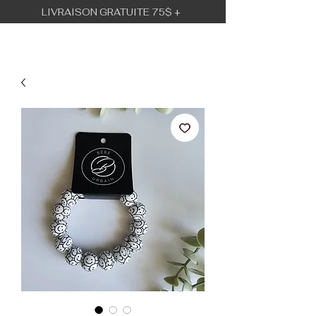
LIVRAISON GRATUITE 75$ +
BÉBÉ URBAIN