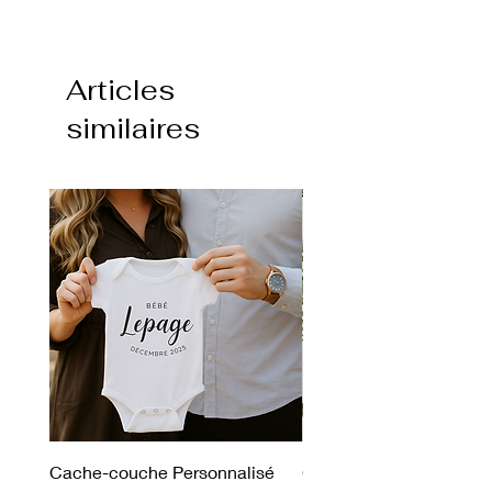
Articles
similaires
Cache-couche Personnalisé
Couverture Double Mink