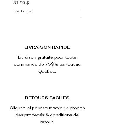
Love
Prix
31,99 $
Prix
67,99 $
Taxe Incluse
Taxe Incluse
LIVRAISON RAPIDE
Livraison gratuite pour toute
commande de 75$ & partout au
Québec.
RETOURS FACILES
Cliquez ici
pour tout savoir à propos
des procèdés & conditions de
retour.