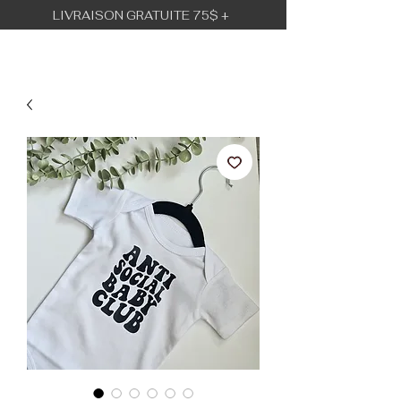
LIVRAISON GRATUITE 75$ +
BÉBÉ URBAIN