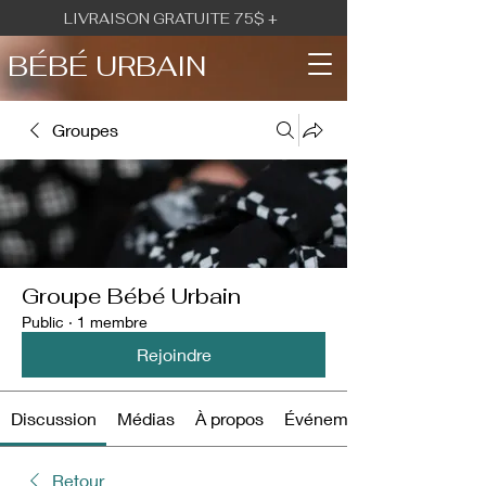
LIVRAISON GRATUITE 75$ +
BÉBÉ URBAIN
Groupes
Groupe Bébé Urbain
Public
·
1 membre
Rejoindre
Discussion
Médias
À propos
Événements
Retour