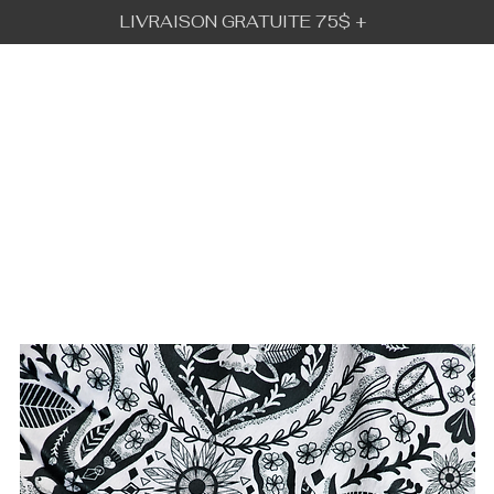
LIVRAISON GRATUITE 75$ +
BÉBÉ URBAIN
GALLERY
VISION
IFT CARD