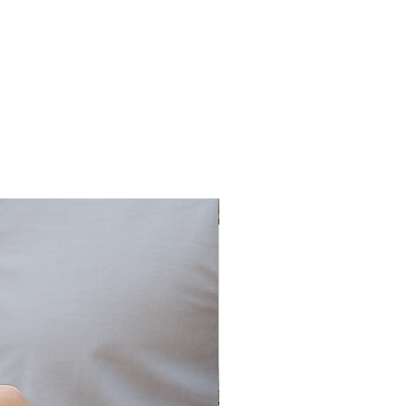
s
n
une
e,