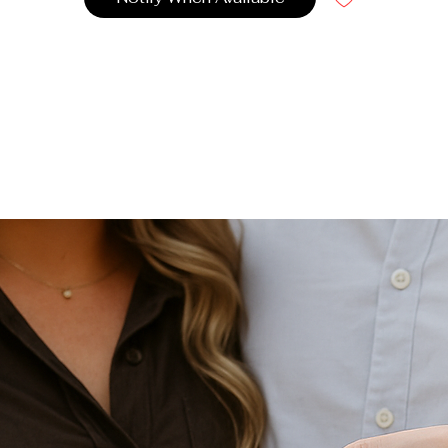
Caractéristiques exceptionnelles;
Hypoallergénique
: Conçue pour respecter les peaux le
plus sensibles, la couverture Minky assure une protectio
douce et sûre pour votre bébé.
Ultra-douce et chaude
: Chaque instant sous cette
couverture devient un moment de confort intense, offrant 
chaleur enveloppante sans égal.
100% fibre tressée
: Une texture sophistiquée et robust
alliant une structure tissée à une souplesse irrésistible.
Texture pellucheuse
: La douceur caressante du minky
offre une sensation de luxe, parfaite pour apaiser et
envelopper votre bébé dans un cocon de sérénité.
Un luxe sensoriel pour votre bébé