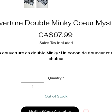
erture Double Minky Coeur Mys
Price
CA$67.99
Sales Tax Included
a couverture en double Minky : Un cocon de douceur et 
chaleur
Légère et respirante, la couverture en double Minky crée un
quilibre parfait entre chaleur et fraîcheur, tout en garantissa
Quantity
*
ne protection hypoallergénique idéale pour les peaux fragile
Confectionnée avec des matériaux synthétiques de haute
qualité, elle combine douceur extrême et résistance, faisan
Out of Stock
d’elle l’accessoire essentiel pour chaque parent en quête d
qualité et d’élégance.
Notify When Available