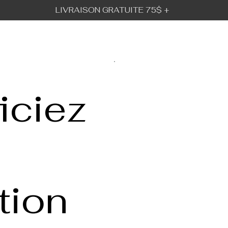
LIVRAISON GRATUITE 75$ +
BÉBÉ URBAIN
GALERIE
VISION
iciez
tion