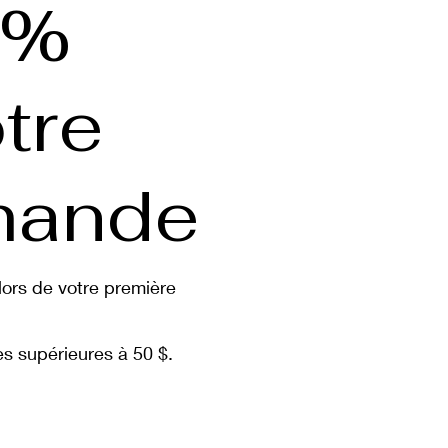
5%
tre
ande
ors de votre première
 supérieures à 50 $.